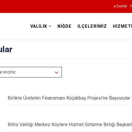
e-Devlet
VALİLİK
NİĞDE
İLÇELERİMİZ
HİZMET
Valilikler
ular
ğı seçiniz
Birlikte Üretelim Finansmanı Küçükbaş Projesi’ne Başvurula
Bitlis Valiliği Merkez Köylere Hizmet Götürme Birliği Başkanlığ