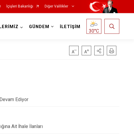
İçişleri Bakanlığı
Diğer Valilikler
LERİMİZ
GÜNDEM
İLETİŞİM
30
°C
r Devam Ediyor
ına Ait İhale İlanları