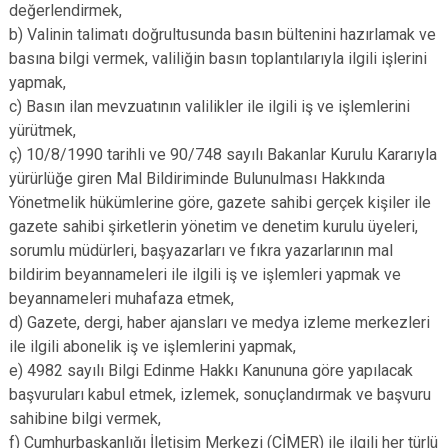
değerlendirmek,
b) Valinin talimatı doğrultusunda basın bültenini hazırlamak ve
basına bilgi vermek, valiliğin basın toplantılarıyla ilgili işlerini
yapmak,
c) Basın ilan mevzuatının valilikler ile ilgili iş ve işlemlerini
yürütmek,
ç) 10/8/1990 tarihli ve 90/748 sayılı Bakanlar Kurulu Kararıyla
yürürlüğe giren Mal Bildiriminde Bulunulması Hakkında
Yönetmelik hükümlerine göre, gazete sahibi gerçek kişiler ile
gazete sahibi şirketlerin yönetim ve denetim kurulu üyeleri,
sorumlu müdürleri, başyazarları ve fıkra yazarlarının mal
bildirim beyannameleri ile ilgili iş ve işlemleri yapmak ve
beyannameleri muhafaza etmek,
d) Gazete, dergi, haber ajansları ve medya izleme merkezleri
ile ilgili abonelik iş ve işlemlerini yapmak,
e) 4982 sayılı Bilgi Edinme Hakkı Kanununa göre yapılacak
başvuruları kabul etmek, izlemek, sonuçlandırmak ve başvuru
sahibine bilgi vermek,
f) Cumhurbaşkanlığı İletişim Merkezi (CİMER) ile ilgili her türlü