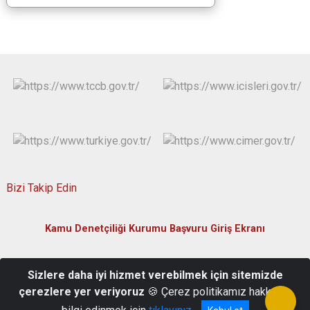
Bizi Takip Edin
Kamu Denetçiliği Kurumu Başvuru Giriş Ekranı
Yukarı Kayabaşı Mahallesi, Sağlık Caddesi Bina No:2 51200-
Sizlere daha iyi hizmet verebilmek için sitemizde
Merkez/Niğde
çerezlere yer veriyoruz
🍪 Çerez politikamız hakkında
(0388) 232 51 51