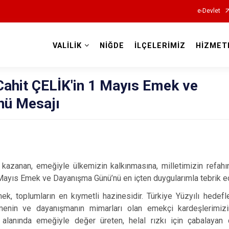
e-Devlet
VALİLİK
NİĞDE
İLÇELERİMİZ
HİZMET
Valilikler
Cahit ÇELİK'in 1 Mayıs Emek ve
nü Mesajı
nı kazanan, emeğiyle ülkemizin kalkınmasına, milletimizin refah
Mayıs Emek ve Dayanışma Günü’nü en içten duygularımla tebrik e
k, toplumların en kıymetli hazinesidir. Türkiye Yüzyılı hedef
menin ve dayanışmanın mimarları olan emekçi kardeşlerimizin
alanında emeğiyle değer üreten, helal rızkı için çabalayan ça