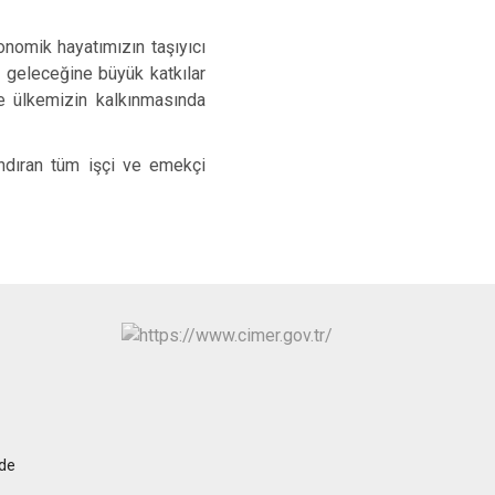
onomik hayatımızın taşıyıcı
k geleceğine büyük katkılar
ve ülkemizin kalkınmasında
andıran tüm işçi ve emekçi
ğde