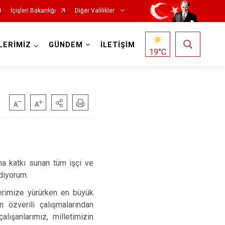
İçişleri Bakanlığı
Diğer Valilikler
LERİMİZ
GÜNDEM
İLETİŞİM
19
°C
ına katkı sunan tüm işçi ve
diyorum.
lerimize yürürken en büyük
 özverili çalışmalarından
lışanlarımız, milletimizin