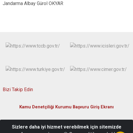
Jandarma Albay Gürol OKYAR
Bizi Takip Edin
Kamu Denetçiliği Kurumu Başvuru Giriş Ekranı
Yukarı Kayabaşı Mahallesi, Sağlık Caddesi Bina No:2 51200-
Sizlere daha iyi hizmet verebilmek için sitemizde
Merkez/Niğde